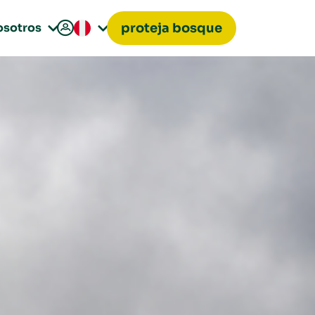

osotros
proteja bosque

