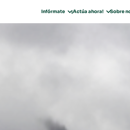
Infórmate
¡Actúa ahora!
Sobre n

