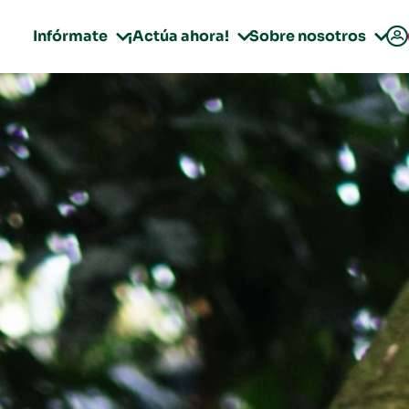

Infórmate
¡Actúa ahora!
Sobre nosotros


