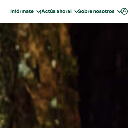

Infórmate
¡Actúa ahora!
Sobre nosotros


