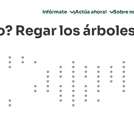
Infórmate
¡Actúa ahora!
Sobre n


o? Regar los árboles