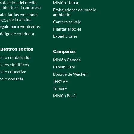
rotección del medio
Misión Tierra
mbiente en la empresa
Embajadores del medio
alcular las emisiones
ambiente
e
de la oficina
CO2
Carrera salvaje
egalo para empleados
Plantar árboles
ódigo de conducta
Expediciones
uestros socios
Campañas
ocio colaborador
Misión Canadá
ocios científicos
Fabian Kahl
ocio educativo
Bosque de Wacken
ocio donante
JERYVE
Tomary
Misión Perú