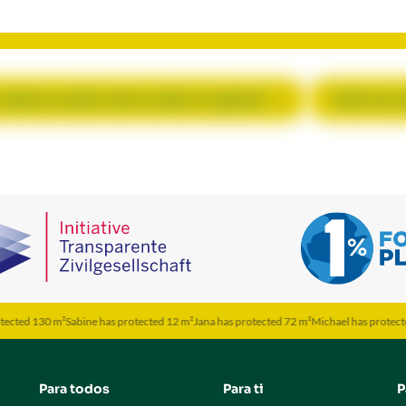
 destrucción de la selva tropical
Informe 
ted 130 m²
Sabine has protected 12 m²
Jana has protected 72 m²
Michael has protected 5
Para todos
Para ti
P