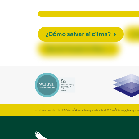
¿Cómo salvar el clima?
La
Secret Forest in Peru
ected 202 m²
Jarosch has protected 166 m²
Alina has protected 27 m²
Georg has protec