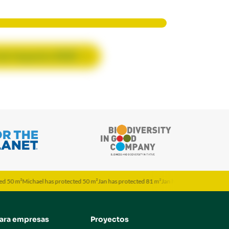
de impacto 2022
0 m²
Michael has protected 50 m²
Jan has protected 81 m²
Jan has protected 81 m²
Jona 
ara empresas
Proyectos