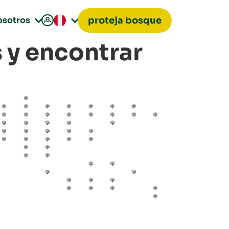

osotros
proteja bosque


 y encontrar