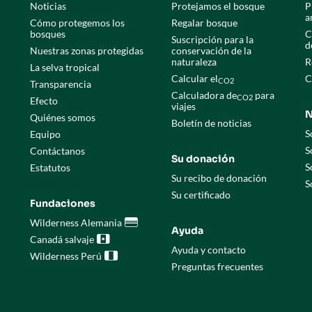
Noticias
Protejamos el bosque
P
a
Cómo protegemos los
Regalar bosque
bosques
C
Suscripción para la
d
Nuestras zonas protegidas
conservación de la
naturaleza
R
La selva tropical
Calcular el
C
CO2
Transparencia
Calculadora de
para
CO2
Efecto
viajes
N
Quiénes somos
Boletín de noticias
S
Equipo
S
Contáctanos
Su donación
S
Estatutos
Su recibo de donación
S
Su certificado
Fundaciones
Wilderness Alemania

Ayuda
Canadá salvaje

Ayuda y contacto
Wilderness Perú

Preguntas frecuentes