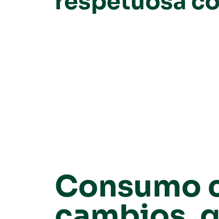
respetuosa co
Consumo c
cambios, 