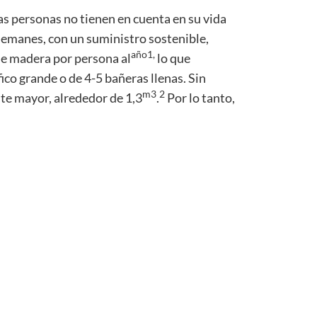
 personas no tienen en cuenta en su vida
alemanes, con un suministro sostenible,
año1,
e madera por persona al
lo que
co grande o de 4-5 bañeras llenas. Sin
m3
2
e mayor, alrededor de 1,3
.
Por lo tanto,