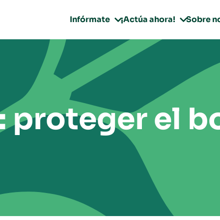
Infórmate
¡Actúa ahora!
Sobre n


: proteger el b