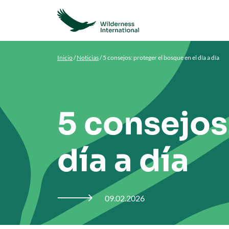
Inicio
/
Noticias
/
5 consejos: proteger el bosque en el día a día
5 consejos
día a día
09.02.2026
