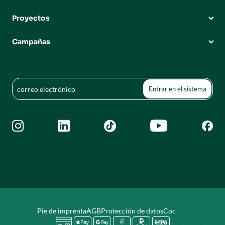
Proyectos
Campañas





Pie de imprenta
AGB
Protección de datos
Cookies





