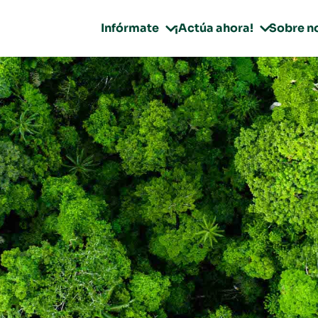
Infórmate
¡Actúa ahora!
Sobre n

