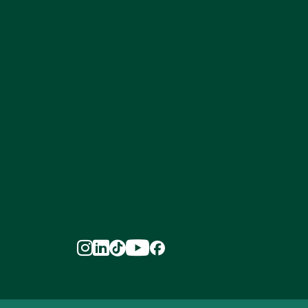




