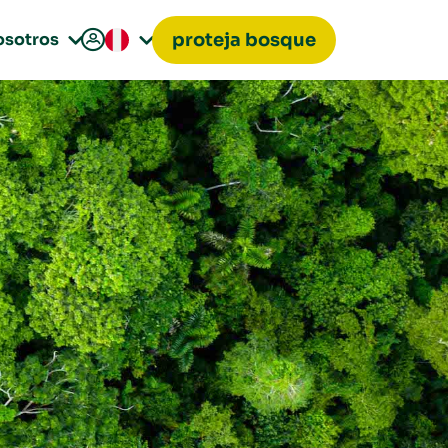

osotros
proteja bosque

