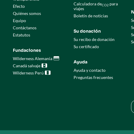
Calculadora de
para
CO2
Efecto
viajes
N
Quiénes somos
Boletín de noticias
S
Equipo
S
Contáctanos
Su donación
S
Estatutos
Su recibo de donación
S
Su certificado
Fundaciones
Wilderness Alemania

Ayuda
Canadá salvaje

Ayuda y contacto
Wilderness Perú

Preguntas frecuentes