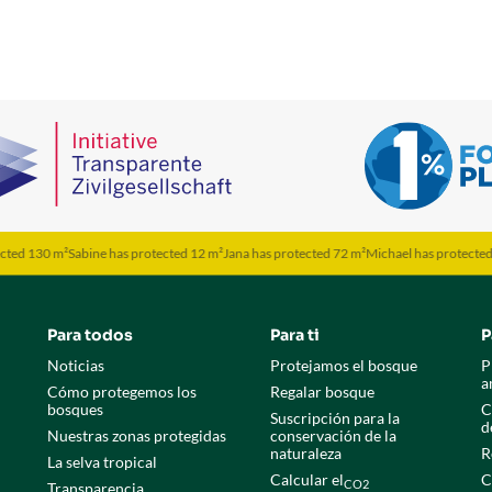
0 m²
Sabine has protected 12 m²
Jana has protected 72 m²
Michael has protected 50 m²
M
Para todos
Para ti
P
Noticias
Protejamos el bosque
P
a
Cómo protegemos los
Regalar bosque
bosques
C
Suscripción para la
d
Nuestras zonas protegidas
conservación de la
naturaleza
R
La selva tropical
Calcular el
C
CO2
Transparencia