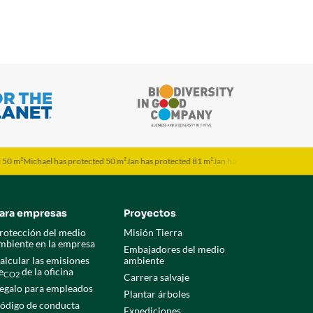
ichael has protected 50 m²
Jan has protected 81 m²
Jan has protected 81 m²
Jona has pr
ara empresas
Proyectos
rotección del medio
Misión Tierra
mbiente en la empresa
Embajadores del medio
alcular las emisiones
ambiente
e
de la oficina
CO2
Carrera salvaje
egalo para empleados
Plantar árboles
ódigo de conducta
Expediciones